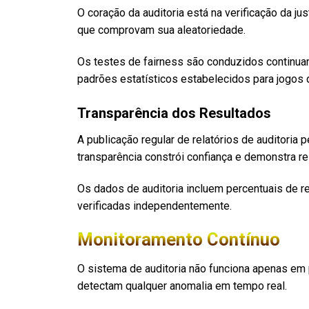
O coração da auditoria está na verificação da j
que comprovam sua aleatoriedade.
Os testes de fairness são conduzidos continua
padrões estatísticos estabelecidos para jogos d
Transparência dos Resultados
A publicação regular de relatórios de auditori
transparência constrói confiança e demonstra r
Os dados de auditoria incluem percentuais de r
verificadas independentemente.
Monitoramento Contínuo
O sistema de auditoria não funciona apenas e
detectam qualquer anomalia em tempo real.