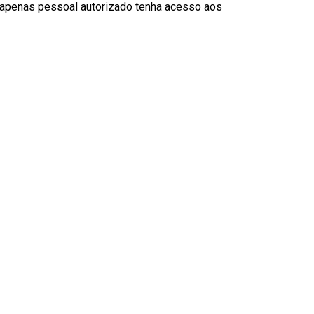
 apenas pessoal autorizado tenha acesso aos