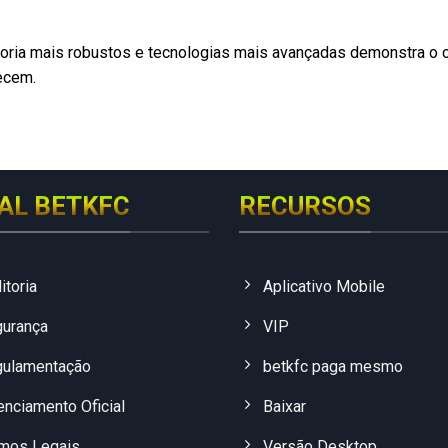
toria mais robustos e tecnologias mais avançadas demonstra o
ecem.
AL BETKFC
RECURSOS
itoria
Aplicativo Mobile
urança
VIP
gulamentação
betkfc paga mesmo
enciamento Oficial
Baixar
mos Legais
Versão Desktop