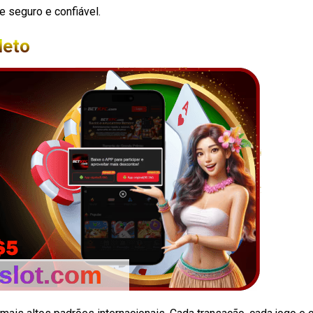
 seguro e confiável.
leto