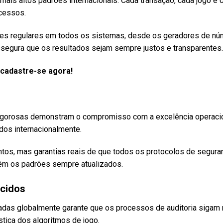
ais altos padrões internacionais. Cada transação, cada jogo e 
cessos.
ões regulares em todos os sistemas, desde os geradores de núm
ssegura que os resultados sejam sempre justos e transparentes.
– cadastre-se agora!
 rigorosas demonstram o compromisso com a excelência operacio
dos internacionalmente.
tos, mas garantias reais de que todos os protocolos de segur
tém os padrões sempre atualizados.
ecidos
itadas globalmente garante que os processos de auditoria sig
tiça dos algoritmos de jogo.