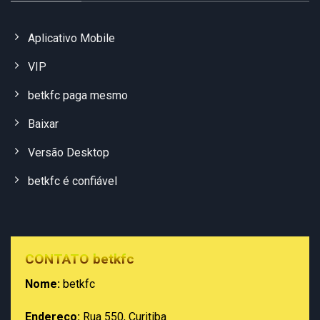
Aplicativo Mobile
VIP
betkfc paga mesmo
Baixar
Versão Desktop
betkfc é confiável
CONTATO betkfc
Nome:
betkfc
Endereço:
Rua 550, Curitiba