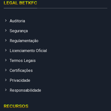
LEGAL BETKFC
Auditoria
Segurança
Regulamentação
Licenciamento Oficial
Termos Legais
Certificações
Privacidade
Responsabilidade
RECURSOS