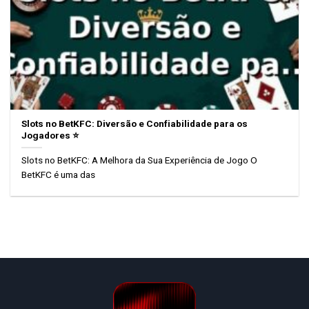
Slots no BetKFC: Diversão e Confiabilidade para os
Jogadores ⭐
Slots no BetKFC: A Melhora da Sua Experiência de Jogo O
BetKFC é uma das