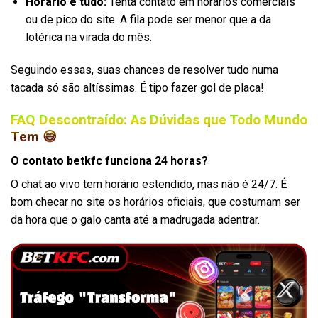
Horário é tudo:
Tenta contato em horários comerciais
ou de pico do site. A fila pode ser menor que a da
lotérica na virada do mês.
Seguindo essas, suas chances de resolver tudo numa
tacada só são altíssimas. É tipo fazer gol de placa!
FAQ Descontraído: As Dúvidas que Todo Mundo
Tem 😅
O contato betkfc funciona 24 horas?
O chat ao vivo tem horário estendido, mas não é 24/7. É
bom checar no site os horários oficiais, que costumam ser
da hora que o galo canta até a madrugada adentrar.