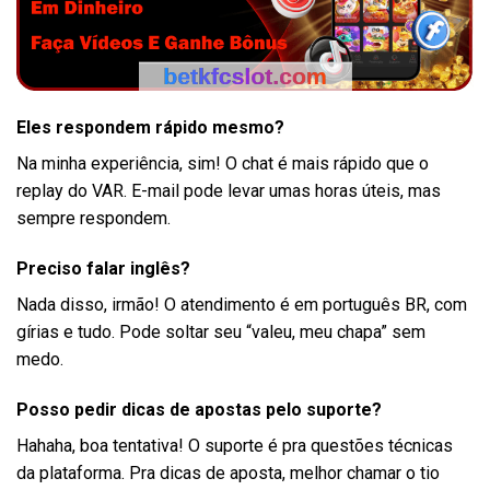
Eles respondem rápido mesmo?
Na minha experiência, sim! O chat é mais rápido que o
replay do VAR. E-mail pode levar umas horas úteis, mas
sempre respondem.
Preciso falar inglês?
Nada disso, irmão! O atendimento é em português BR, com
gírias e tudo. Pode soltar seu “valeu, meu chapa” sem
medo.
Posso pedir dicas de apostas pelo suporte?
Hahaha, boa tentativa! O suporte é pra questões técnicas
da plataforma. Pra dicas de aposta, melhor chamar o tio