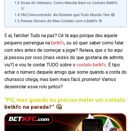
Dicas do Veterano: Como Mandar Bem no Contato Betkfc
💡
FAQ Descontraído: As Dúvidas que Todo Mundo Tem 😅
Review Sincero do Meu Contato com a Betkfc 🎯
E aí, família! Tudo na paz? Cê tá aqui porque deu aquele
pequeno perrengue na
betkfc
, ou só quer saber como falar
com eles antes de começar a jogar? Relaxa, que o tio aqui
já passou por isso (mais vezes do que gostaria de admitir,
viu?) e vou te contar TUDO sobre o
contato betkfc
. É tipo
achar o número daquele amigo que some quando a conta do
churrasco chega, mas bem mais fácil, prometo! Vamos
desenrolar esse rolo juntos?
“Pô, mas quando eu preciso meter um contato
betkfc na parada?” 🤔