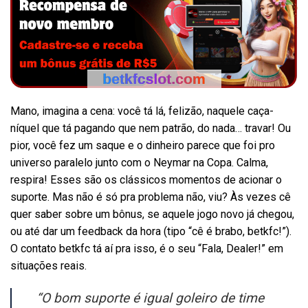
Mano, imagina a cena: você tá lá, felizão, naquele caça-
níquel que tá pagando que nem patrão, do nada… travar! Ou
pior, você fez um saque e o dinheiro parece que foi pro
universo paralelo junto com o Neymar na Copa. Calma,
respira! Esses são os clássicos momentos de acionar o
suporte. Mas não é só pra problema não, viu? Às vezes cê
quer saber sobre um bônus, se aquele jogo novo já chegou,
ou até dar um feedback da hora (tipo “cê é brabo, betkfc!”).
O contato betkfc tá aí pra isso, é o seu “Fala, Dealer!” em
situações reais.
“O bom suporte é igual goleiro de time