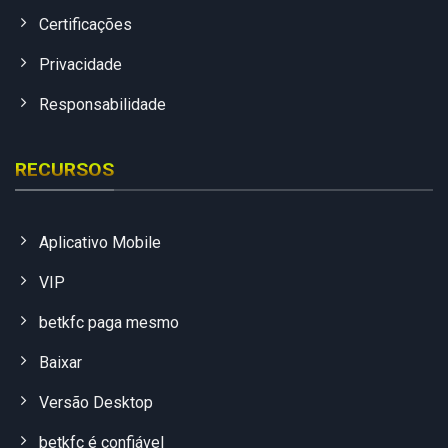
Certificações
Privacidade
Responsabilidade
RECURSOS
Aplicativo Mobile
VIP
betkfc paga mesmo
Baixar
Versão Desktop
betkfc é confiável