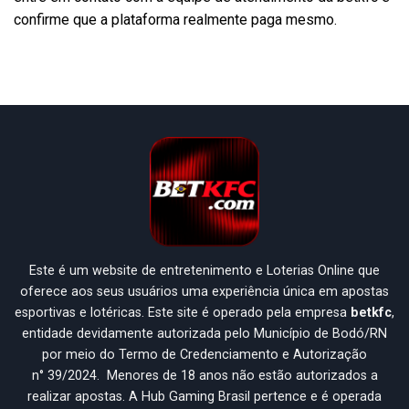
confirme que a plataforma realmente paga mesmo.
Este é um website de entretenimento e Loterias Online que
oferece aos seus usuários uma experiência única em apostas
esportivas e lotéricas. Este site é operado pela empresa
betkfc
,
entidade devidamente autorizada pelo Município de Bodó/RN
por meio do Termo de Credenciamento e Autorização
n° 39/2024. Menores de 18 anos não estão autorizados a
realizar apostas. A Hub Gaming Brasil pertence e é operada