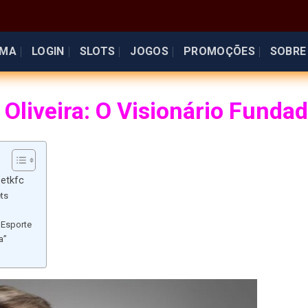
RMA
LOGIN
SLOTS
JOGOS
PROMOÇÕES
SOBRE
 Oliveira: O Visionário Fundad
betkfc
ets
 Esporte
a”