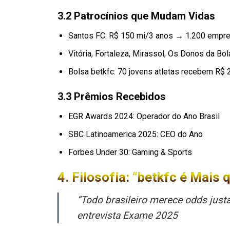
3.2 Patrocínios que Mudam Vidas
Santos FC: R$ 150 mi/3 anos → 1.200 empre
Vitória, Fortaleza, Mirassol, Os Donos da Bol
Bolsa betkfc: 70 jovens atletas recebem R$
3.3 Prêmios Recebidos
EGR Awards 2024: Operador do Ano Brasil
SBC Latinoamerica 2025: CEO do Ano
Forbes Under 30: Gaming & Sports
4. Filosofia: “betkfc é Mais 
“Todo brasileiro merece odds just
entrevista Exame 2025