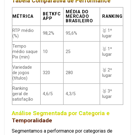
Tabela Comparativa de Performance
MÉDIA DO
BETKFC
MÉTRICA
MERCADO
RANKING
APP
BRASILEIRO
RTP médio
🥇 1º
98,2%
95,6%
(%)
lugar
Tempo
🥇 1º
médio saque
10
25
lugar
Pix (min)
Variedade
🥈 2º
de jogos
320
280
lugar
(títulos)
Ranking
🥉 3º
geral de
4,6/5
4,3/5
lugar
satisfação
Análise Segmentada por Categoria e
Temporalidade
Segmentamos a performance por categorias de