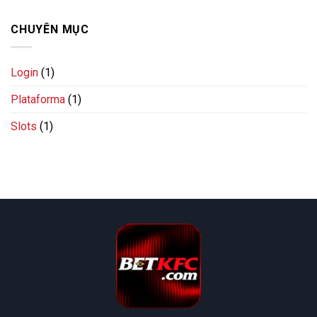
CHUYÊN MỤC
Login
(1)
Plataforma
(1)
Slots
(1)