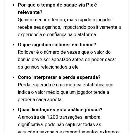
Por que o tempo de saque via Pix é
relevante?
Quanto menor o tempo, mais rápido o jogador
recebe seus ganhos, impactando positivamente a
experiência e confiança na plataforma.
O que significa rollover em bônus?
Rollover é o número de vezes que o valor do
bônus deve ser apostado antes de poder sacar
os ganhos relacionados a ele.
Como interpretar a perda esperada?
Perda esperada é uma métrica estatística que
indica o valor médio que um jogador tende a
perder a cada aposta.
Quais limitações esta análise possui?
A amostra de 1.200 transações, embora
significativa, pode não capturar todas as
variações sazonais e comportamentos extremos