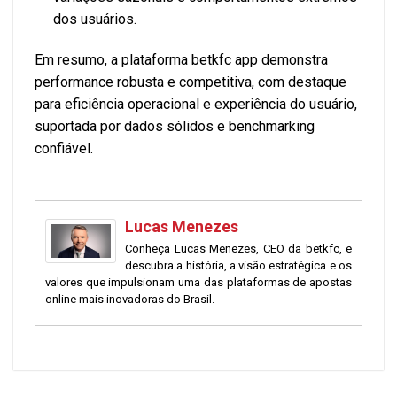
dos usuários.
Em resumo, a plataforma betkfc app demonstra
performance robusta e competitiva, com destaque
para eficiência operacional e experiência do usuário,
suportada por dados sólidos e benchmarking
confiável.
Lucas Menezes
Conheça Lucas Menezes, CEO da betkfc, e
descubra a história, a visão estratégica e os
valores que impulsionam uma das plataformas de apostas
online mais inovadoras do Brasil.