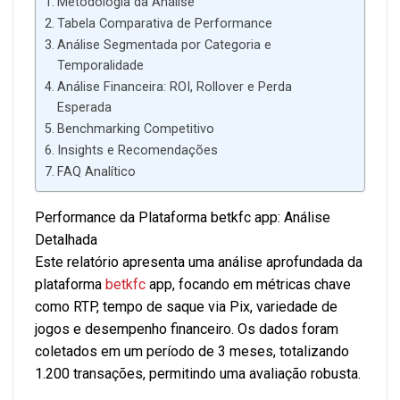
Metodologia da Análise
Tabela Comparativa de Performance
Análise Segmentada por Categoria e
Temporalidade
Análise Financeira: ROI, Rollover e Perda
Esperada
Benchmarking Competitivo
Insights e Recomendações
FAQ Analítico
Performance da Plataforma betkfc app: Análise
Detalhada
Este relatório apresenta uma análise aprofundada da
plataforma
betkfc
app, focando em métricas chave
como RTP, tempo de saque via Pix, variedade de
jogos e desempenho financeiro. Os dados foram
coletados em um período de 3 meses, totalizando
1.200 transações, permitindo uma avaliação robusta.