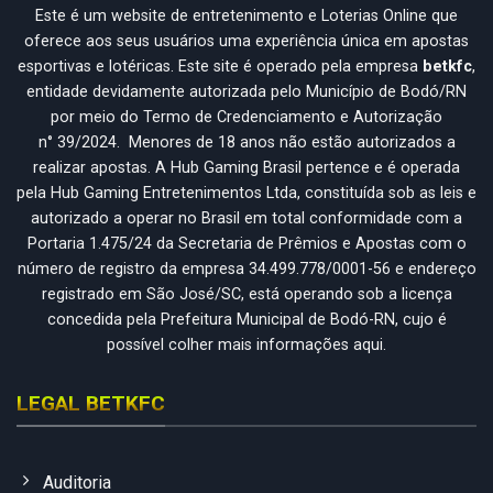
Este é um website de entretenimento e Loterias Online que
oferece aos seus usuários uma experiência única em apostas
esportivas e lotéricas. Este site é operado pela empresa
betkfc
,
entidade devidamente autorizada pelo Município de Bodó/RN
por meio do Termo de Credenciamento e Autorização
n° 39/2024. Menores de 18 anos não estão autorizados a
realizar apostas. A Hub Gaming Brasil pertence e é operada
pela Hub Gaming Entretenimentos Ltda, constituída sob as leis e
autorizado a operar no Brasil em total conformidade com a
Portaria 1.475/24 da Secretaria de Prêmios e Apostas com o
número de registro da empresa 34.499.778/0001-56 e endereço
registrado em São José/SC, está operando sob a licença
concedida pela Prefeitura Municipal de Bodó-RN, cujo é
possível colher mais informações aqui.
LEGAL BETKFC
Auditoria