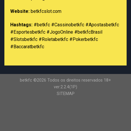
Website:
betkfcslot.com
Hashtags:
#betkfc #Cassinobetkfc #Apostasbetkfc
#Esportesbetkfc #JogoOnline #betkfcBrasil
#Slotsbetkfc #Roletabetkfc #Pokerbetkfc
#Baccaratbetkfc
betkfc ©2026 Todos os direitos reservados 18+
ver:2.2.4(1P)
SITEMAP