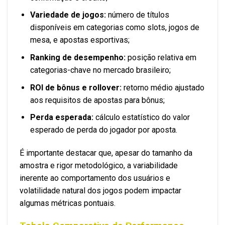
Variedade de jogos:
número de títulos
disponíveis em categorias como slots, jogos de
mesa, e apostas esportivas;
Ranking de desempenho:
posição relativa em
categorias-chave no mercado brasileiro;
ROI de bônus e rollover:
retorno médio ajustado
aos requisitos de apostas para bônus;
Perda esperada:
cálculo estatístico do valor
esperado de perda do jogador por aposta.
É importante destacar que, apesar do tamanho da
amostra e rigor metodológico, a variabilidade
inerente ao comportamento dos usuários e
volatilidade natural dos jogos podem impactar
algumas métricas pontuais.