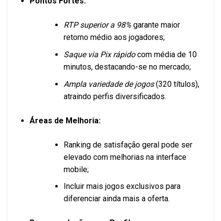
Pontos Fortes:
RTP superior a 98%
garante maior
retorno médio aos jogadores;
Saque via Pix rápido
com média de 10
minutos, destacando-se no mercado;
Ampla variedade de jogos
(320 títulos),
atraindo perfis diversificados.
Áreas de Melhoria:
Ranking de satisfação geral pode ser
elevado com melhorias na interface
mobile;
Incluir mais jogos exclusivos para
diferenciar ainda mais a oferta.