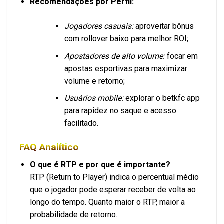
Recomendações por Perfil:
Jogadores casuais:
aproveitar bônus
com rollover baixo para melhor ROI;
Apostadores de alto volume:
focar em
apostas esportivas para maximizar
volume e retorno;
Usuários mobile:
explorar o betkfc app
para rapidez no saque e acesso
facilitado.
FAQ Analítico
O que é RTP e por que é importante?
RTP (Return to Player) indica o percentual médio
que o jogador pode esperar receber de volta ao
longo do tempo. Quanto maior o RTP, maior a
probabilidade de retorno.