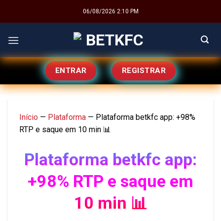
Skip
06/08/2026 2:10 PM
to
content
ENTRAR
REGISTRAR
Início
—
Plataforma
—
Plataforma betkfc app: +98%
RTP e saque em 10 min 📊
Plataforma betkfc app:
+98% RTP e saque em
10 min 📊